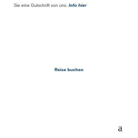
Sie eine Gutschrift von uns.
Info hier
Buchen Sie jetzt und sparen Sie
Profitieren Sie von exklusiven Rabatten.
Reise buchen